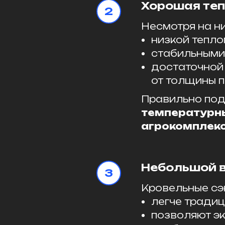
Хорошая те
Несмотря на н
низкой тепл
стабильными
достаточной
от толщины п
Правильно под
температурны
агрокомплек
Небольшой в
Кровельные сэ
легче традиц
позволяют эк