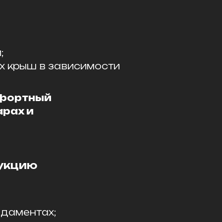
;
х крыш в зависимости
фортный
арах и
рукцию
ндаментах;