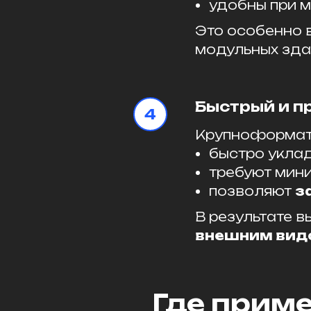
удобны при м
Это особенно в
модульных зда
Быстрый и п
Крупноформат
быстро укла
требуют мини
позволяют
з
В результате в
внешним вид
Где прим