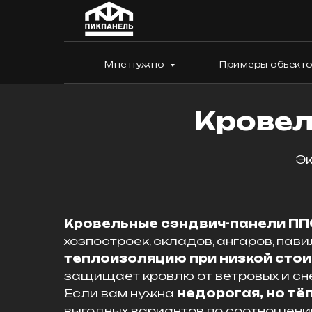
Мне нужно
Примеры обьект
Кровел
Эк
Кровельные сэндвич-панели ПП
хозпостроек, складов, ангаров, па
теплоизоляцию при низкой сто
защищает кровлю от ветровых и сне
Если вам нужна
недорогая, но тё
выгодных вариантов по соотношен