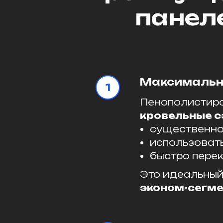
панел
Максимальн
Пенополистирол
кровельные с
существенно 
использовать
быстро пере
Это идеальный
эконом-сегм