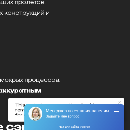
ьших пролетов.
Менеджер по сэндвич-панелям
х конструкций и
Задайте мне вопрос
Подождите, вам пишут сообщение
мокрых процессов.
 аккуратным
This website uses cookies. Cookies
remember your actions and preferences
for a better online experience.
 сэндвич-
Чат для сайта Venyoo