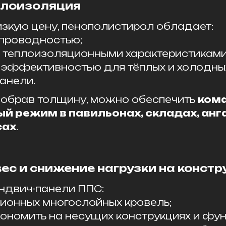
плоизоляция
изкую цену, пенополистирол обладает:
опроводностью;
 теплоизоляционными характеристиками
 эффективностью для тёплых и холодны
анели.
обрав толщину, можно обеспечить
ком
й режим в павильонах, складах, анг
сах
.
ес и снижение нагрузки на конст
ндвич-панели ППС:
ионных многослойных кровель;
ономить на несущих конструкциях и фу