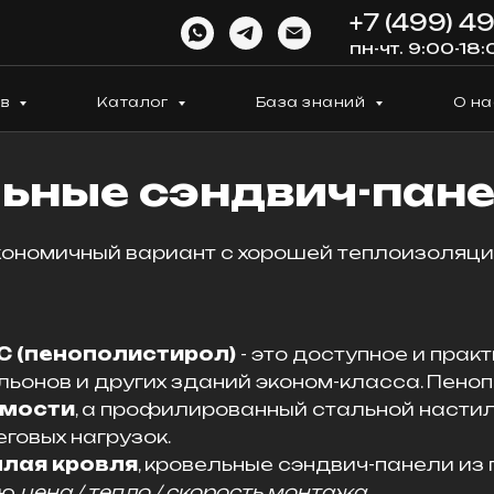
+7 (499) 4
пн-чт. 9:00-18:
ов
Каталог
База знаний
О на
ьные сэндвич-пан
ономичный вариант с хорошей теплоизоляц
С (пенополистирол)
- это доступное и прак
вильонов и других зданий эконом-класса. Пе
имости
, а профилированный стальной насти
говых нагрузок.
плая кровля
, кровельные сэндвич-панели из
ию
цена / тепло / скорость монтажа
.