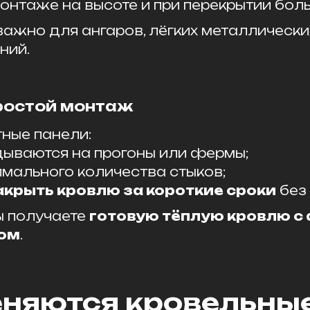
онтаже на высоте и при перекрытии бол
ажно для ангаров, лёгких металлически
ний.
ростой монтаж
ные панели:
дываются на прогоны или фермы;
мального количества стыков;
акрыть кровлю за короткие сроки
без 
ы получаете
готовую тёплую кровлю с
ом
.
еняются кровельные