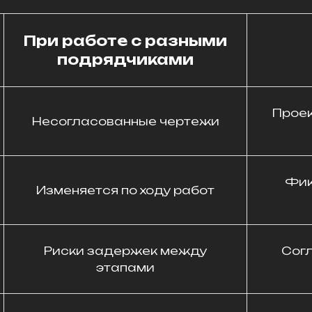
При работе с разными
подрядчиками
Проек
Несогласованные чертежи
Фик
Изменяется по ходу работ
Риски задержек между
Сог
этапами