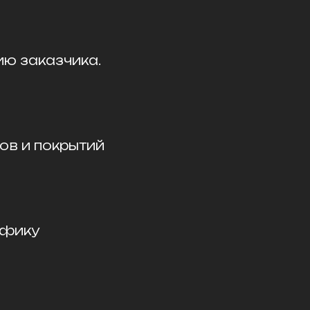
ию заказчика.
ов и покрытий
афику