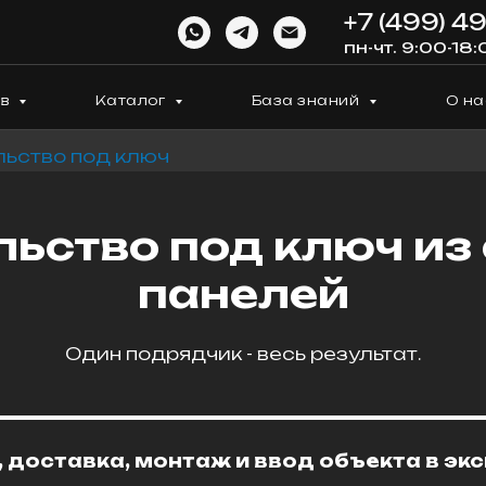
+7 (499) 4
пн-чт. 9:00-18:
ов
Каталог
База знаний
О на
ьство под ключ
ьство под ключ из
панелей
Один подрядчик - весь результат.
 доставка, монтаж и ввод объекта в эк