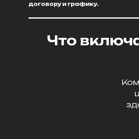
договору и графику.
Что включ
Ко
ц
зд