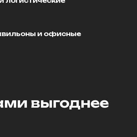
и логистические
авильоны и офисные
ами выгоднее