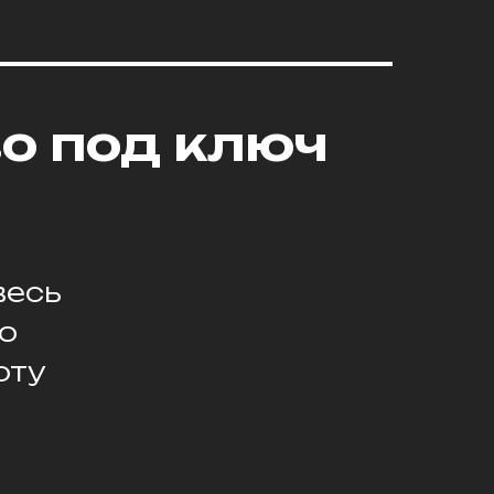
о под ключ
весь
го
оту