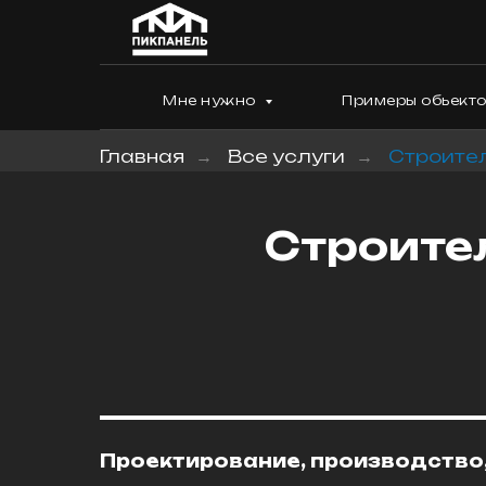
Мне нужно
Примеры обьект
Главная
Все услуги
Строител
→
→
Строител
Проектирование, производство,