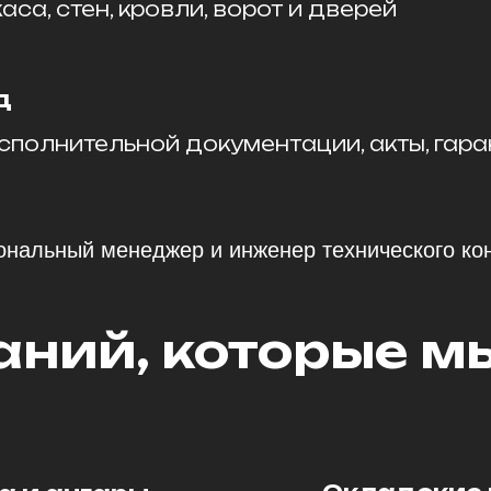
аса, стен, кровли, ворот и дверей
д
полнительной документации, акты, гара
ональный менеджер и инженер технического ко
аний, которые м