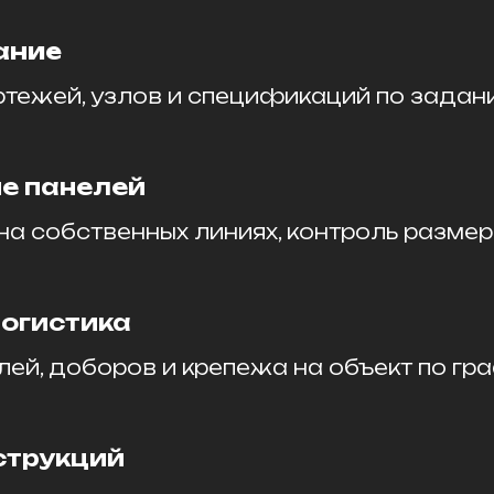
ание
ртежей, узлов и спецификаций по задан
е панелей
на собственных линиях, контроль размер
логистика
лей, доборов и крепежа на объект по гр
струкций