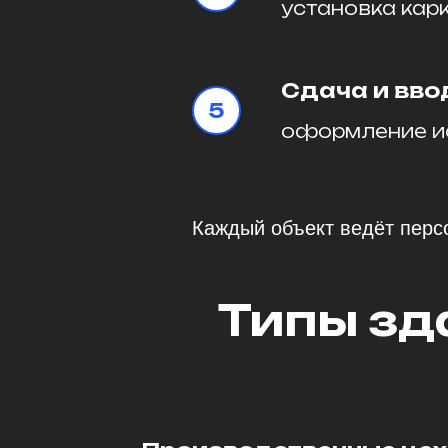
установка карк
Сдача и вво
оформление ис
Каждый объект ведёт перс
Типы зд