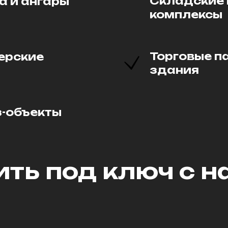
Складские 
а и ангары
комплексы
Торговые п
ерские
здания
з-объекты
ить под ключ с н