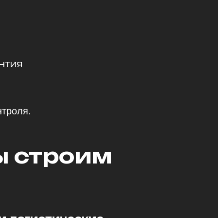
нтия
нтроля.
ы строим