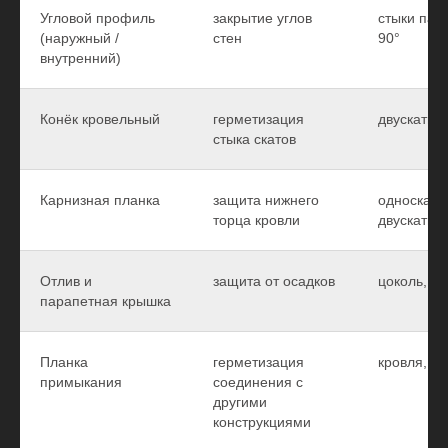
Угловой профиль
закрытие углов
стыки пан
(наружный /
стен
90°
внутренний)
Конёк кровельный
герметизация
двускатны
стыка скатов
Карнизная планка
защита нижнего
односкатн
торца кровли
двускатны
Отлив и
защита от осадков
цоколь, п
парапетная крышка
Планка
герметизация
кровля, с
примыкания
соединения с
другими
конструкциями