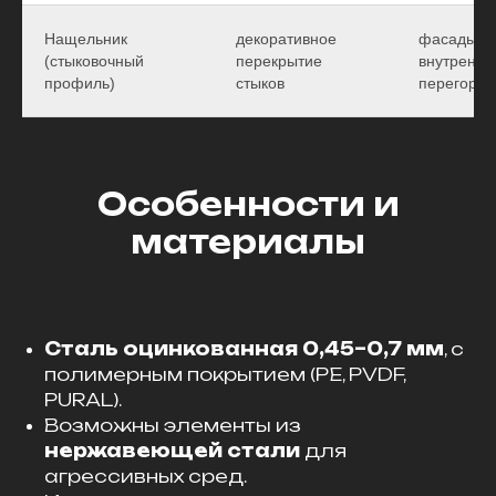
Нащельник
декоративное
фасады и
(стыковочный
перекрытие
внутренни
профиль)
стыков
перегород
Особенности и
материалы
Сталь оцинкованная 0,45–0,7 мм
, с
полимерным покрытием (PE, PVDF,
PURAL).
Возможны элементы из
нержавеющей стали
для
агрессивных сред.