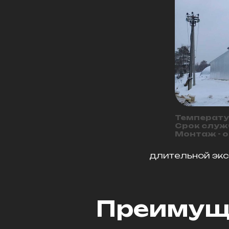
Температур
Срок служб
Монтаж - от
длительной экс
Преимуще