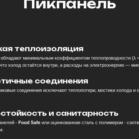
Пикпанель
кая теплоизоляция
 обладают минимальным коэффициентом теплопроводности (λ = 
 что холод остаётся внутри, а расходы на электроэнергию — ми
етичные соединения
мковые соединения исключают теплопотери, мостики холода и 
стойкость и санитарность
анелей -
Food Safe
или оцинкованная сталь с полимером - соот
м.