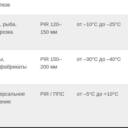
тков
, рыба,
PIR 120–
от –10°C до –25°C
розка
150 мм
ы,
PIR 150–
от –30°C до –40°C
уфабрикаты
200 мм
ерсальное
PIR / ППС
от –5°C до +10°C
ение