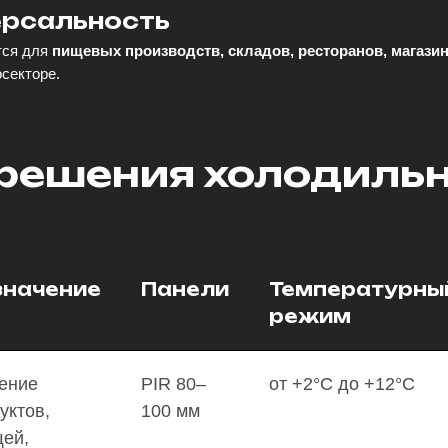
ерсальность
тся для
пищевых производств, складов, ресторанов, магазин
осекторе.
решения холодиль
значение
Панели
Температурны
режим
ение
PIR 80–
от +2°C до +12°C
уктов,
100 мм
ей,