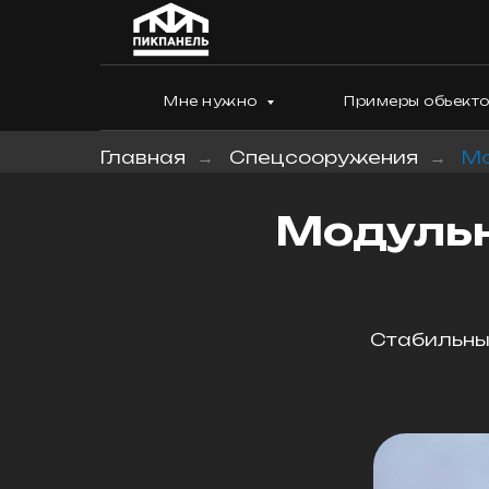
Мне нужно
Примеры обьект
Главная
Спецсооружения
Мо
→
→
Модульн
Стабильный