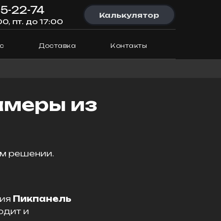
95-22-74
Калькулятор
00, пт. до 17:00
с
Доставка
Контакты
амеры из
ом решении.
ния
Пикпанель
одит и