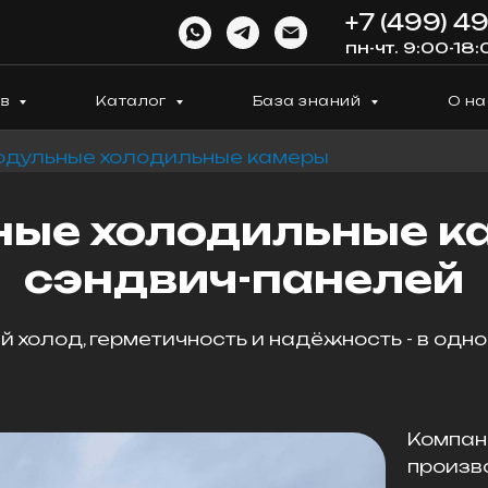
+7 (499) 4
пн-чт. 9:00-18:
ов
Каталог
База знаний
О на
дульные холодильные камеры
ые холодильные к
сэндвич-панелей
 холод, герметичность и надёжность - в одн
Компа
произв