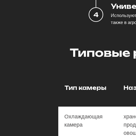
Унив
Использую
также в агр
Типовые 
Тип камеры
На
Охлаждающая
хран
камера
прод
овощ