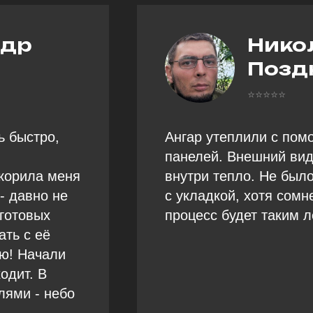
ндр
Нико
Позд
⭐⭐⭐⭐⭐
ь быстро,
Ангар утеплили с пом
панелей. Внешний вид
корила меня
внутри тепло. Не был
- давно не
с укладкой, хотя сомн
 готовых
процесс будет таким л
ать с её
ю! Начали
одит. В
лями - небо