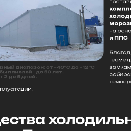
постав
компл
холод
мороз
на осн
и ППС
.
Благод
геомет
замкам
ный диапазон: от –40°C до +12°C
ы панелей - до 50 лет.
собираю
 2 до 5 дней.
темпер
плуатации.
ства холодиль