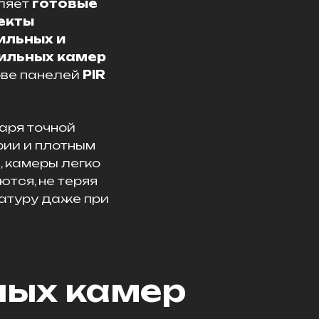
ляет
готовые
екты
ильных и
ильных камер
ове панелей
PIR
аря точной
рии и плотным
, камеры легко
тся, не теряя
атуру даже при
ных камер