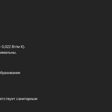
0,022 Вт/м·К).
нимальны.
образование
ветствует санитарным